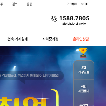
양주
김포
강릉
건축·기계설계
자격증과정
온라인상담