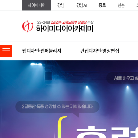
하이미디어
강남
강남AI
종로
신촌
웹디자인·웹퍼블리셔
편집디자인·영상편집