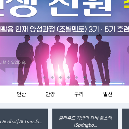
레이닝
K-디지털트레이닝
K-
의"
"지점문의"
"지
안산
안양
구리
일산
자바 풀스택
[IBM] Cloud Native Dev
React.js와
o...
ba...