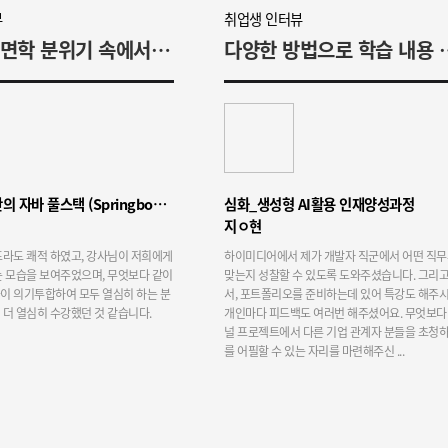
뷰
취업생 인터뷰
열정적인 면학 분위기 속에서 열심히 학습했습니다
다양한 방법으로 학습
클라우드 기반의 자바 풀스택 (Springboot, React, flutter) 개발자
심화_생성형 AI활용 인재양성과정
지ㅇ현
프라도 쾌적 하였고, 강사님이 저희에게
하이미디어에서 제가 개발자 직군에서 어떤 직무
는 모습을 보여주었으며, 무엇보다 같이
맞는지 성찰할 수 있도록 도와주셨습니다. 그리고
이 의기투합하여 모두 열심히 하는 분
서, 포트폴리오를 준비하는데 있어 특강도 해주시
더 열심히 수강했던 것 같습니다.
개인마다 피드백도 여러번 해주셨어요. 무엇보다
널 프로젝트에서 다른 기업 관계자 분들을 초청하
를 어필할 수 있는 자리를 마련해주신 ...