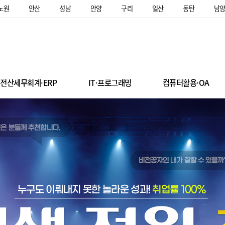
노원
안산
성남
안양
구리
일산
동탄
남
전산세무회계·ERP
IT·프로그래밍
컴퓨터활용·OA