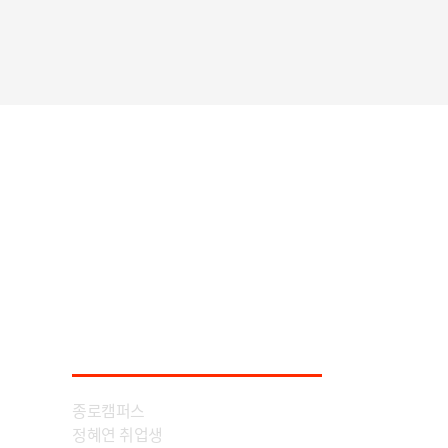
Interview with
employed people
취업생인터뷰
종로캠퍼스
정혜연 취업생