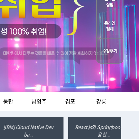
디지털트레이닝
K-디지털트레이닝
점문의"
"지점문의"
동탄
남양주
김포
강릉
 Springboot를 활
심화_생성형 AI활용 인재양
(AI 
용한...
성과정 (조별멘토)