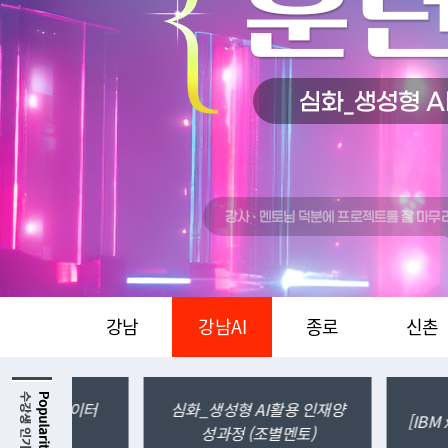
K-디지털트레이닝
K-디지털트
1
"지점문의"
"지점문
강남
강남AI
종로
신촌
인재양
클라우드 기반의 
[IBM x Redhat] AI Transfo...
[Springb